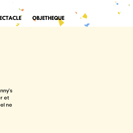
PECTACLE
OBJETHEQUE
anny’s
r et
el ne