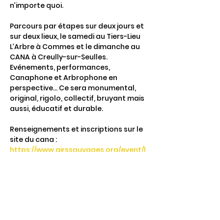
n’importe quoi.
Parcours par étapes sur deux jours et 
sur deux lieux, le samedi au Tiers-Lieu 
L’Arbre à Commes et le dimanche au 
CANA à Creully-sur-Seulles.
Evénements, performances, 
Canaphone et Arbrophone en 
perspective… Ce sera monumental, 
original, rigolo, collectif, bruyant mais 
aussi, éducatif et durable.
Renseignements et inscriptions sur le 
site du cana : 
https://www.airssauvages.org/event/l
utherie-sauvage-et-recyclage-
antoine-philippe-et-benoit-buisson
Partager cet événement