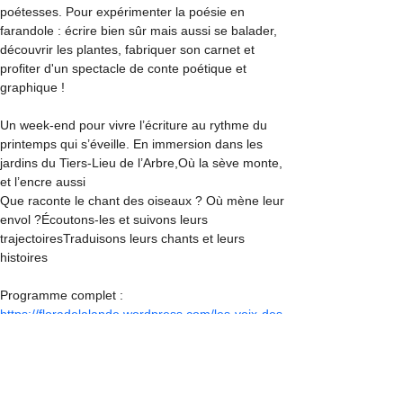
poétesses. Pour expérimenter la poésie en 
farandole : écrire bien sûr mais aussi se balader, 
découvrir les plantes, fabriquer son carnet et 
profiter d'un spectacle de conte poétique et 
graphique !
Un week-end pour vivre l’écriture au rythme du 
printemps qui s’éveille. En immersion dans les 
jardins du Tiers-Lieu de l’Arbre,Où la sève monte, 
et l’encre aussi
Que raconte le chant des oiseaux ? Où mène leur 
envol ?Écoutons-les et suivons leurs 
trajectoiresTraduisons leurs chants et leurs 
histoires
Programme complet : 
https://floradelalande.wordpress.com/les-voix-des-
oiseaux/
Infos et inscriptions auprès d'elles : 
https://www.helloasso.com/associations/les-
hirondelles/evenements/f