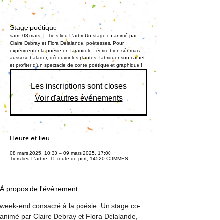
Stage poétique
sam. 08 mars
  |  
Tiers-lieu L'arbre
Un stage co-animé par
Claire Debray et Flora Delalande, poétesses. Pour
expérimenter la poésie en farandole : écrire bien sûr mais
aussi se balader, découvrir les plantes, fabriquer son carnet
et profiter d'un spectacle de conte poétique et graphique !
Les inscriptions sont closes
Voir d'autres événements
Heure et lieu
08 mars 2025, 10:30 – 09 mars 2025, 17:00
Tiers-lieu L'arbre, 15 route de port, 14520 COMMES
À propos de l'événement
week-end consacré à la poésie. Un stage co-
animé par Claire Debray et Flora Delalande, 