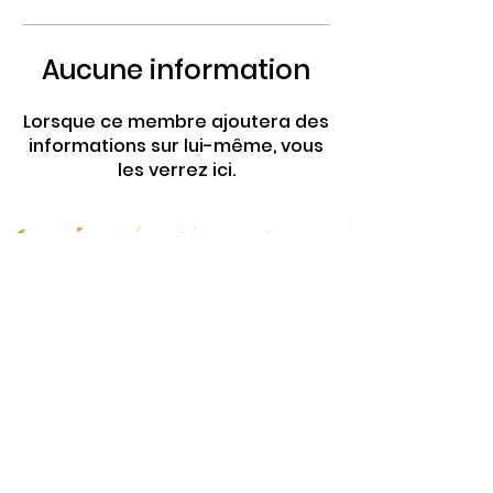
Aucune information
Lorsque ce membre ajoutera des
informations sur lui-même, vous
les verrez ici.
4 Rte de Villers
Escures 14520 COMMES
larbre.tiers.lieu@gmail.com
02 31 51 88 24