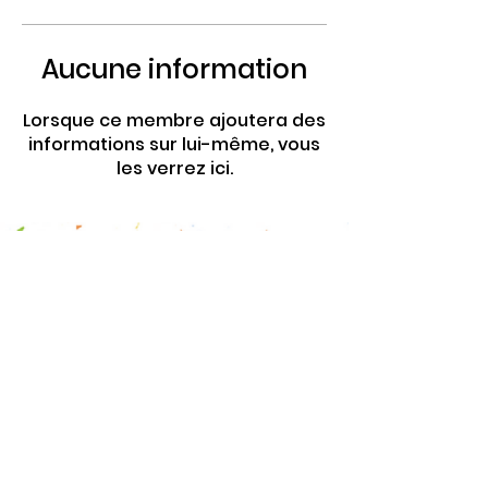
Aucune information
Lorsque ce membre ajoutera des
informations sur lui-même, vous
les verrez ici.
4 Rte de Villers
Escures 14520 COMMES
larbre.tiers.lieu@gmail.com
02 31 51 88 24