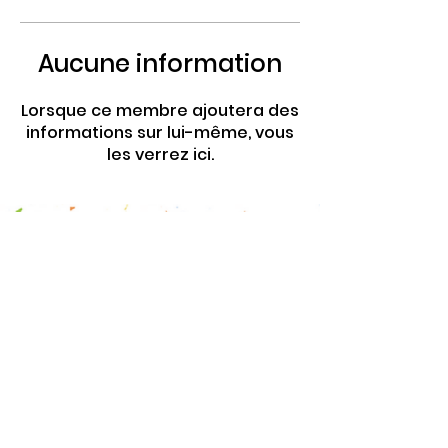
Aucune information
Lorsque ce membre ajoutera des
informations sur lui-même, vous
les verrez ici.
4 Rte de Villers
Escures 14520 COMMES
larbre.tiers.lieu@gmail.com
02 31 51 88 24