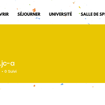
VRIR
SÉJOURNER
UNIVERSITÉ
SALLE DE S
.jc-a
é
0
Suivi