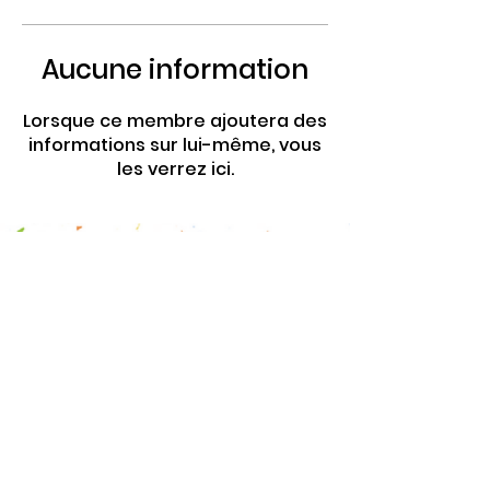
Aucune information
Lorsque ce membre ajoutera des
informations sur lui-même, vous
les verrez ici.
4 Rte de Villers
Escures 14520 COMMES
larbre.tiers.lieu@gmail.com
02 31 51 88 24