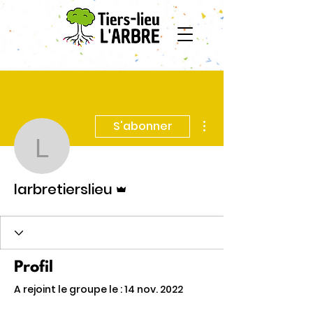
Plus d'actions
S'abonner
larbretierslieu
Administrateur
larbretierslieu
Profil
A rejoint le groupe le : 14 nov. 2022