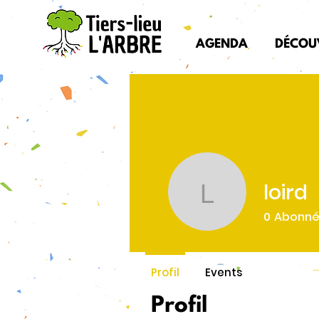
AGENDA
DÉCOU
loird
loird
0
Abonn
Profil
Events
Profil