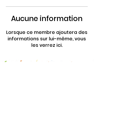
Aucune information
Lorsque ce membre ajoutera des
informations sur lui-même, vous
les verrez ici.
4 Rte de Villers
Escures 14520 COMMES
larbre.tiers.lieu@gmail.com
02 31 51 88 24