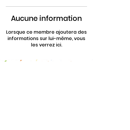
Aucune information
Lorsque ce membre ajoutera des
informations sur lui-même, vous
les verrez ici.
4 Rte de Villers
Escures 14520 COMMES
larbre.tiers.lieu@gmail.com
02 31 51 88 24