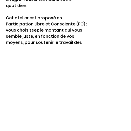
quotidien.
Cet atelier est proposé en 
Participation Libre et Consciente (PC) : 
vous choisissez le montant qui vous 
semble juste, en fonction de vos 
moyens, pour soutenir le travail des 
personnes impliquées et contribuer 
au développement d’un monde plus 
épanouissant au quotidien. Ce choix 
permet à l’argent de ne pas…
Afficher plus
Partager cet événement