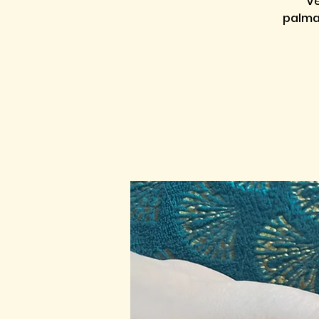
Ve
palmai