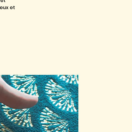
 et
yeux et