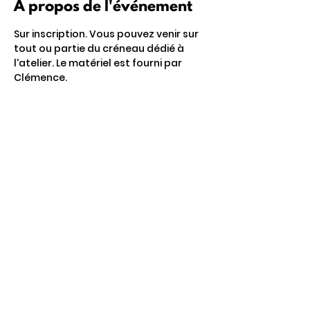
À propos de l'événement
Sur inscription. Vous pouvez venir sur 
tout ou partie du créneau dédié à 
l'atelier. Le matériel est fourni par 
Clémence.
Partager cet événement
4 Rte de Villers
Escures 14520 COMMES
larbre.tiers.lieu@gmail.com
02 31 51 88 24