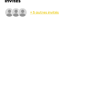
Invités
+ 5 autres invités
Partager cet événement
4 Rte de Villers
Escures 14520 COMMES
larbre.tiers.lieu@gmail.com
02 31 51 88 24