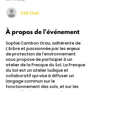
Voir tout
À propos de l'événement
Sophie Cambon Grau, adhérente de
L'Arbre et passionnée par les enjeux
de protection de l'environnement
vous propose de participer à un
atelier de la Fresque du Sol. La Fresque
du Sol est un atelier ludique et
collaboratif qui vise à diffuser un
langage commun sur le
fonctionnement des sols, et sur les
enjeux liés à leur préservation. Au
travers de 50 cartes et en 3h, permet
de comprendre ce qu’est un sol,
comment celui-ci se forme et ses
fonctions.
Participation libre et consciente.
Partager cet événement