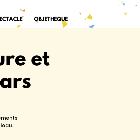
PECTACLE
OBJETHEQUE
ure et
mars
vements
leau.