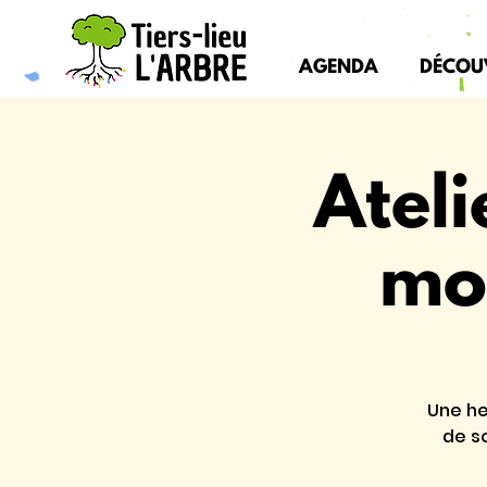
AGENDA
DÉCOU
Ateli
mob
Une he
de s