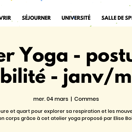
VRIR
SÉJOURNER
UNIVERSITÉ
SALLE DE S
er Yoga - post
ilité - janv/
mer. 04 mars
  |  
Commes
ure et quart pour explorer sa respiration et les mou
on corps grâce à cet atelier yoga proposé par Elise Boi