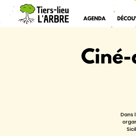
AGENDA
DÉCOU
Ciné-
Dans 
organ
Sic