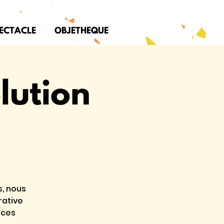
PECTACLE
OBJETHEQUE
lution
, nous
rative
 ces