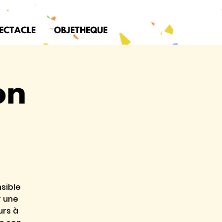
PECTACLE
OBJETHEQUE
on
sible
r une
urs à