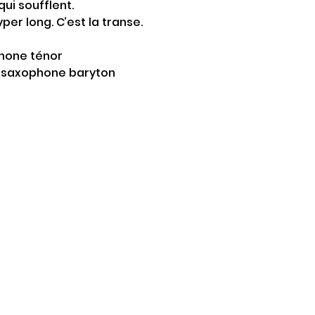
ui soufflent.
per long. C’est la transe.
phone ténor
 : saxophone baryton