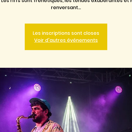
 Les riffs sont frénétiques, les tenues exubérantes et 
renversant…
Les inscriptions sont closes
Voir d'autres événements