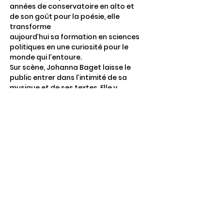
années de conservatoire en alto et 
de son goût pour la poésie, elle 
transforme
aujourd’hui sa formation en sciences 
politiques en une curiosité pour le 
monde qui l’entoure. 
Sur scène, Johanna Baget laisse le 
public entrer dans l’intimité de sa 
musique et de ses textes. Elle y 
propose un dialogue entre 
compositions originales et reprises 
de chansons françaises, ballades 
folks et autres musiques latines. Une 
invitation à…
Afficher plus
Partager cet événement