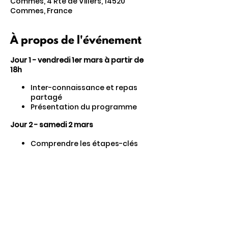
Commes, 4 Rte de Villers, 14520
Commes, France
À propos de l'événement
Jour 1 - vendredi 1er mars à partir de
18h
Inter-connaissance et repas
partagé
Présentation du programme
Jour 2 - samedi 2 mars
Comprendre les étapes-clés
d'un projet collectif agricole
Préciser ses intentions
collectives et personnelles au
sein de sa ferme
Utiliser des outils pour travailler
sa posture de coopération
Partager cet événement
Cas d'étude : visite du Jardin de
deux'main, ferme maraîchère bio