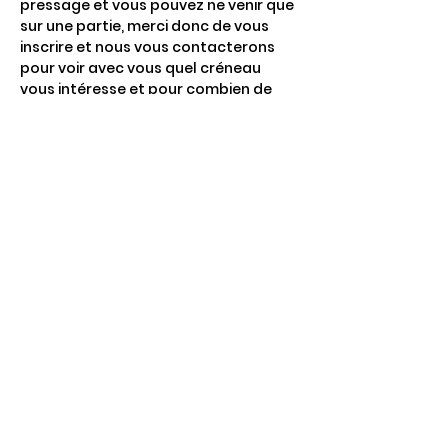
pressage et vous pouvez ne venir que 
sur une partie, merci donc de vous 
inscrire et nous vous contacterons 
pour voir avec vous quel créneau 
vous intéresse et pour combien de 
personne.
Bien entendu, en contrepartie de 
votre aide, vous repartirez avec des 
bouteilles de jus de pomme :)
Partager cet événement
4 Rte de Villers
Escures 14520 COMMES