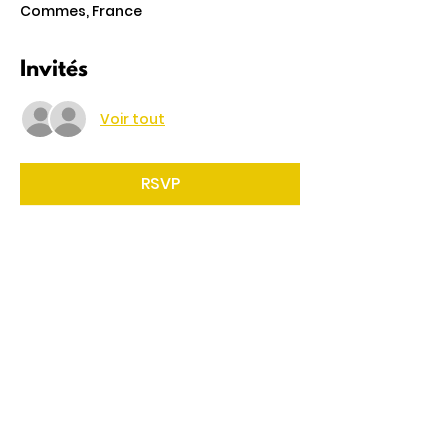
Commes, France
Invités
Voir tout
RSVP
Partager cet événement
4 Rte de Villers
Escures 14520 COMMES