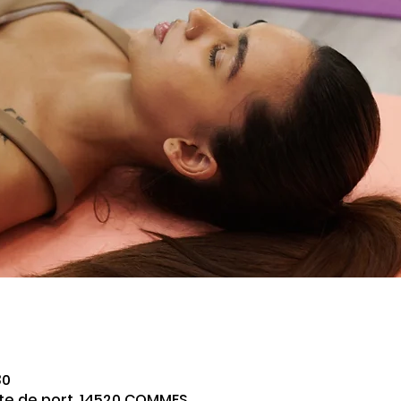
30
oute de port, 14520 COMMES