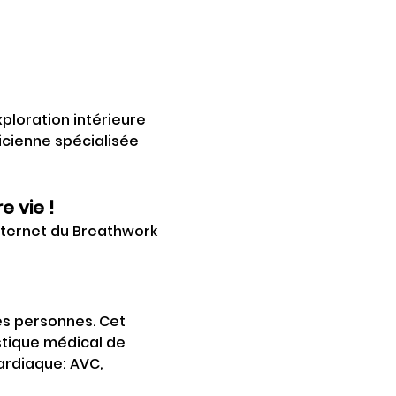
loration intérieure 
icienne spécialisée 
e vie !
internet du Breathwork 
s personnes. Cet 
tique médical de 
ardiaque: AVC, 