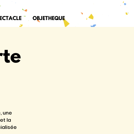
PECTACLE
OBJETHEQUE
rte
, une
et la
ialisée