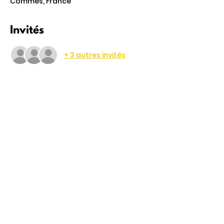
Commes, France
Invités
+ 3 autres invités
Partager cet événement
4 Rte de Villers
Escures 14520 COMMES
larbre.tiers.lieu@gmail.com
02 31 51 88 24