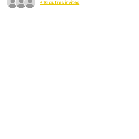
+ 16 autres invités
Partager cet événement
4 Rte de Villers
Escures 14520 COMMES
larbre.tiers.lieu@gmail.com
02 31 51 88 24