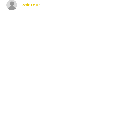
Voir tout
Partager cet événement
4 Rte de Villers
Escures 14520 COMMES
larbre.tiers.lieu@gmail.com
02 31 51 88 24