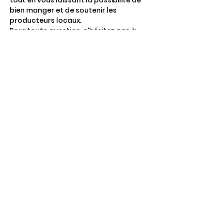
tout en vous laissant la possibilité de 
bien manger et de soutenir les 
producteurs locaux. 
Pour toute question, n'hésitez pas à 
nous contacter.
La visite est susceptible d'être 
annulée s'il y a moins de 4 inscrit·es, 
merci de votre compréhension
Partager cet événement
4 Rte de Villers
Escures 14520 COMMES
larbre.tiers.lieu@gmail.com