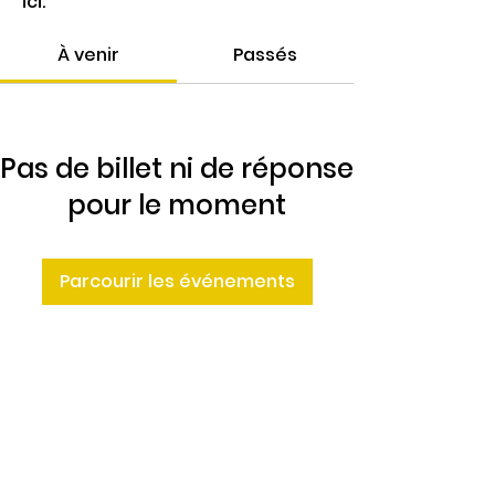
ici.
À venir
Passés
Pas de billet ni de réponse
pour le moment
Parcourir les événements
4 Rte de Villers
Escures 14520 COMMES
larbre.tiers.lieu@gmail.com
02 31 51 88 24