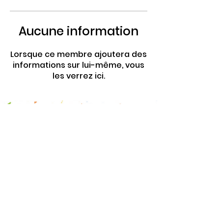
Aucune information
Lorsque ce membre ajoutera des
informations sur lui-même, vous
les verrez ici.
4 Rte de Villers
Escures 14520 COMMES
larbre.tiers.lieu@gmail.com
02 31 51 88 24