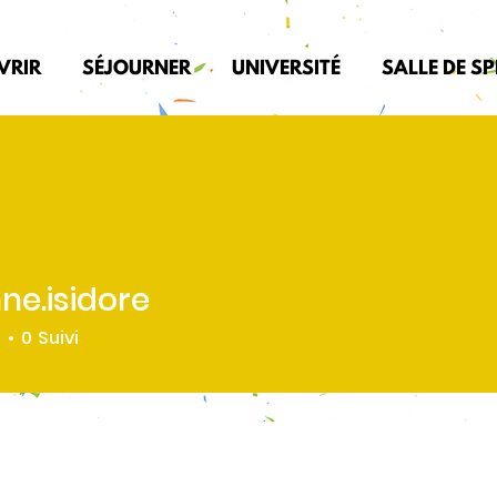
VRIR
SÉJOURNER
UNIVERSITÉ
SALLE DE S
ne.isidore
sidore
é
0
Suivi