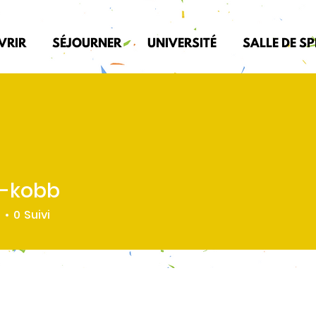
VRIR
SÉJOURNER
UNIVERSITÉ
SALLE DE S
s-kobb
b
é
0
Suivi