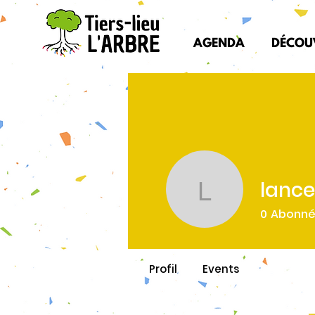
AGENDA
DÉCOU
lance
lance.jc-a
0
Abonn
Profil
Events