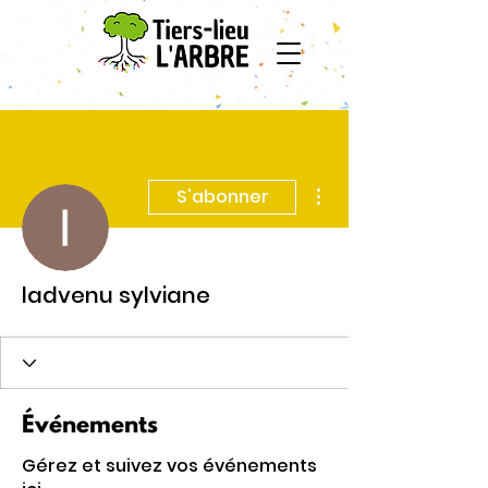
Plus d'actions
S'abonner
ladvenu sylviane
Événements
Gérez et suivez vos événements