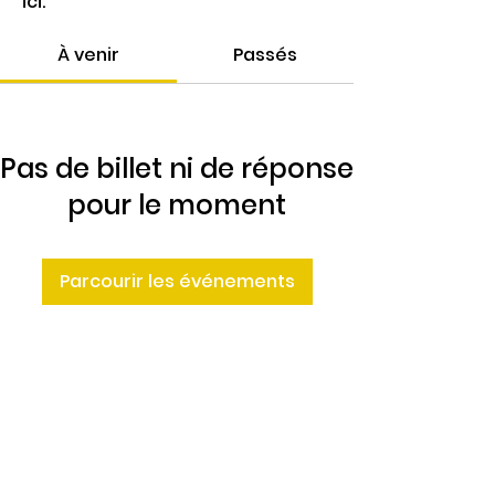
ici.
À venir
Passés
Pas de billet ni de réponse
pour le moment
Parcourir les événements
4 Rte de Villers
Escures 14520 COMMES
larbre.tiers.lieu@gmail.com
02 31 51 88 24