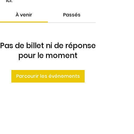
ici.
À venir
Passés
Pas de billet ni de réponse
pour le moment
Parcourir les événements
4 Rte de Villers
Escures 14520 COMMES
larbre.tiers.lieu@gmail.com
02 31 51 88 24