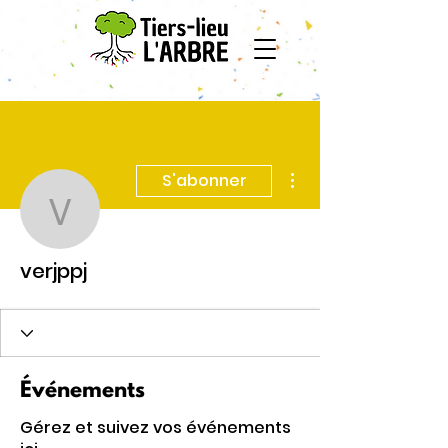
Plus d'actions
S'abonner
verjppj
verjppj
Événements
Gérez et suivez vos événements