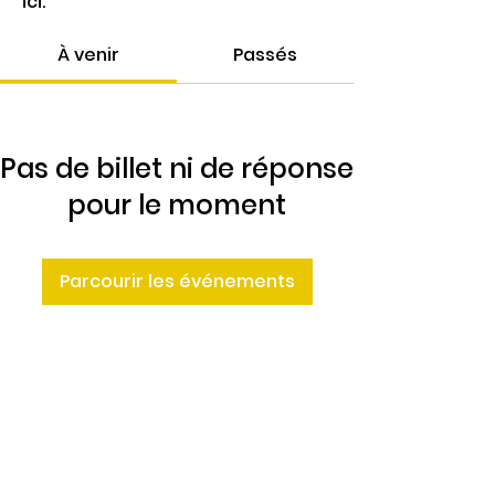
ici.
À venir
Passés
Pas de billet ni de réponse
pour le moment
Parcourir les événements
4 Rte de Villers
Escures 14520 COMMES
larbre.tiers.lieu@gmail.com
02 31 51 88 24