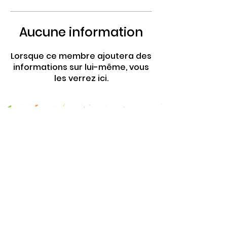
Aucune information
Lorsque ce membre ajoutera des
informations sur lui-même, vous
les verrez ici.
4 Rte de Villers
Escures 14520 COMMES
larbre.tiers.lieu@gmail.com
02 31 51 88 24