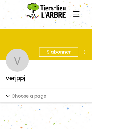
Plus d'actions
S'abonner
verjppj
verjppj